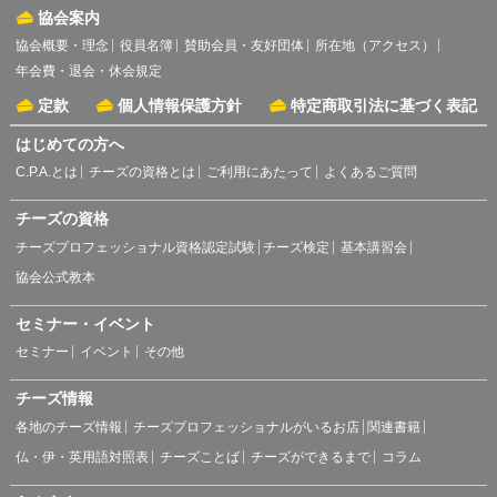
協会案内
協会概要・理念
役員名簿
賛助会員・友好団体
所在地（アクセス）
年会費・退会・休会規定
定款
個人情報保護方針
特定商取引法に基づく表記
はじめての方へ
C.P.A.とは
チーズの資格とは
ご利用にあたって
よくあるご質問
チーズの資格
チーズプロフェッショナル資格認定試験
チーズ検定
基本講習会
協会公式教本
セミナー・イベント
セミナー
イベント
その他
チーズ情報
各地のチーズ情報
チーズプロフェッショナルがいるお店
関連書籍
仏・伊・英用語対照表
チーズことば
チーズができるまで
コラム