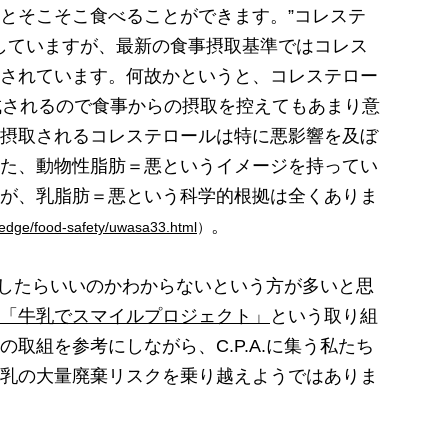
とそこそこ食べることができます。”コレステ
求していますが、最新の食事摂取基準ではコレス
されています。何故かというと、コレステロー
合成されるので食事からの摂取を控えてもあまり意
摂取されるコレステロールは特に悪影響を及ぼ
た、動物性脂肪＝悪というイメージを持ってい
が、乳脂肪＝悪という科学的根拠は全くありま
。
wledge/food-safety/uwasa33.html
）
どうしたらいいのかわからないという方が多いと思
「牛乳でスマイルプロジェクト」
という取り組
取組を参考にしながら、C.P.A.に集う私たち
乳の大量廃棄リスクを乗り越えようではありま