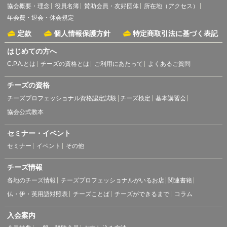
協会概要・理念
役員名簿
賛助会員・友好団体
所在地（アクセス）
年会費・退会・休会規定
定款
個人情報保護方針
特定商取引法に基づく表記
はじめての方へ
C.P.A.とは
チーズの資格とは
ご利用にあたって
よくあるご質問
チーズの資格
チーズプロフェッショナル資格認定試験
チーズ検定
基本講習会
協会公式教本
セミナー・イベント
セミナー
イベント
その他
チーズ情報
各地のチーズ情報
チーズプロフェッショナルがいるお店
関連書籍
仏・伊・英用語対照表
チーズことば
チーズができるまで
コラム
入会案内