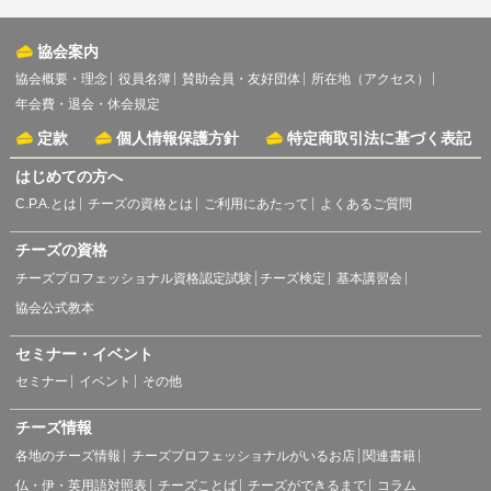
協会案内
協会概要・理念
役員名簿
賛助会員・友好団体
所在地（アクセス）
年会費・退会・休会規定
定款
個人情報保護方針
特定商取引法に基づく表記
はじめての方へ
C.P.A.とは
チーズの資格とは
ご利用にあたって
よくあるご質問
チーズの資格
チーズプロフェッショナル資格認定試験
チーズ検定
基本講習会
協会公式教本
セミナー・イベント
セミナー
イベント
その他
チーズ情報
各地のチーズ情報
チーズプロフェッショナルがいるお店
関連書籍
仏・伊・英用語対照表
チーズことば
チーズができるまで
コラム