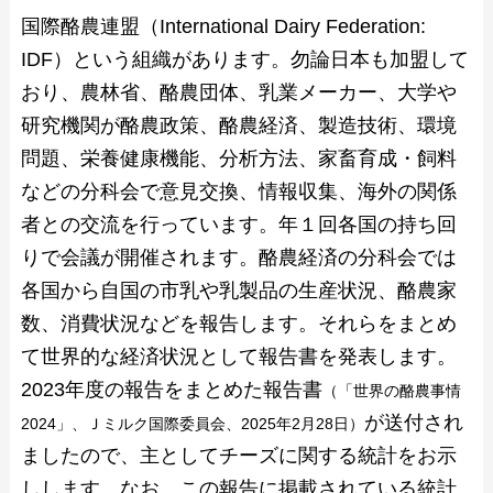
国際酪農連盟（International Dairy Federation:
IDF）という組織があります。勿論日本も加盟して
おり、農林省、酪農団体、乳業メーカー、大学や
研究機関が酪農政策、酪農経済、製造技術、環境
問題、栄養健康機能、分析方法、家畜育成・飼料
などの分科会で意見交換、情報収集、海外の関係
者との交流を行っています。年１回各国の持ち回
りで会議が開催されます。酪農経済の分科会では
各国から自国の市乳や乳製品の生産状況、酪農家
数、消費状況などを報告します。それらをまとめ
て世界的な経済状況として報告書を発表します。
2023年度の報告をまとめた報告書
（「世界の酪農事情
が送付され
2024」、Ｊミルク国際委員会、2025年2月28日）
ましたので、主としてチーズに関する統計をお示
しします。なお、この報告に掲載されている統計