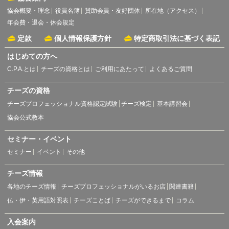
協会概要・理念
役員名簿
賛助会員・友好団体
所在地（アクセス）
年会費・退会・休会規定
定款
個人情報保護方針
特定商取引法に基づく表記
はじめての方へ
C.P.A.とは
チーズの資格とは
ご利用にあたって
よくあるご質問
チーズの資格
チーズプロフェッショナル資格認定試験
チーズ検定
基本講習会
協会公式教本
セミナー・イベント
セミナー
イベント
その他
チーズ情報
各地のチーズ情報
チーズプロフェッショナルがいるお店
関連書籍
仏・伊・英用語対照表
チーズことば
チーズができるまで
コラム
入会案内