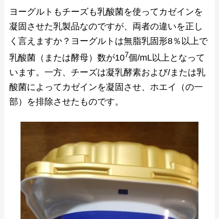
ヨーグルトもチーズも乳酸菌を使ってカゼインを
凝固させた乳製品なのですが、両者の違いを正し
く言えますか？ヨーグルトは無脂乳固形8％以上で
7
乳酸菌（または酵母）数が10
個/mL以上となって
います。一方、チーズは凝乳酵素および/または乳
酸菌によってカゼインを凝固させ、ホエイ（の一
部）を排除させたものです。