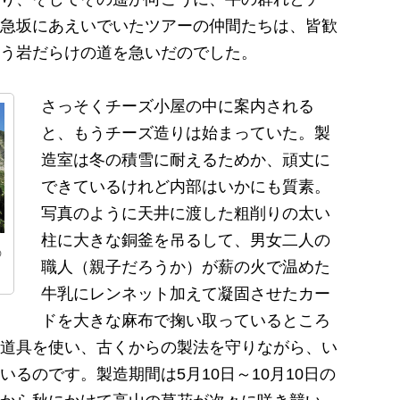
急坂にあえいでいたツアーの仲間たちは、皆歓
う岩だらけの道を急いだのでした。
さっそくチーズ小屋の中に案内される
と、もうチーズ造りは始まっていた。製
造室は冬の積雪に耐えるためか、頑丈に
できているけれど内部はいかにも質素。
写真のように天井に渡した粗削りの太い
柱に大きな銅釜を吊るして、男女二人の
の
職人（親子だろうか）が薪の火で温めた
牛乳にレンネット加えて凝固させたカー
ドを大きな麻布で掬い取っているところ
道具を使い、古くからの製法を守りながら、い
るのです。製造期間は5月10日～10月10日の