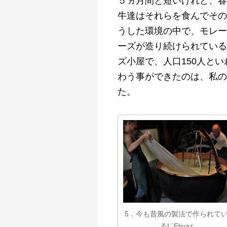
５ヵ月間と短いけれど、春
牛達はそれらを食んでその
うした環境の中で、モレー
ーズが造り続けられている
ズ小屋で、人口150人といわ
わう事ができたのは、私の
た。
5．今も昔風の製法で作られて
るL`Etivaz