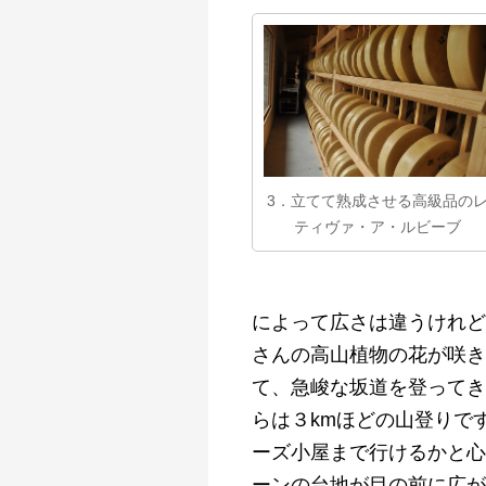
3．立てて熟成させる高級品の
ティヴァ・ア・ルビーブ
によって広さは違うけれど
さんの高山植物の花が咲き
て、急峻な坂道を登ってき
らは３kmほどの山登りで
ーズ小屋まで行けるかと心
ーンの台地が目の前に広が