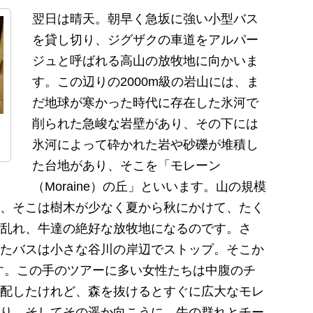
翌日は晴天。朝早く急坂に強い小型バス
を貸し切り、ジグザクの車道をアルパー
ジュと呼ばれる高山の放牧地に向かいま
す。この辺りの2000m級の岩山には、ま
だ地球が寒かった時代に存在した氷河で
削られた急峻な岩壁があり、その下には
レ
氷河によって砕かれた岩や砂礫が堆積し
た台地があり、そこを「モレーン
（Moraine）の丘」といいます。山の規模
、そこは樹木が少なく夏から秋にかけて、たく
乱れ、牛達の絶好な放牧地になるのです。さ
たバスは小さな谷川の岸辺でストップ。そこか
す。この手のツアーに多い女性たちは中腹のチ
配したけれど、森を抜けるとすぐに広大なモレ
り、そしてその遥か向こうに、牛の群れとチー