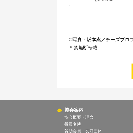
©写真：坂本嵩／チーズプロ
＊禁無断転載
協会案内
協会概要・理念
役員名簿
賛助会員・友好団体