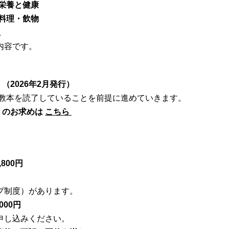
栄養と健康
料理・飲物
。
内容です。
』（2026年2月発行）
は教本を読了していることを前提に進めていきます。
』のお求めは
こちら
800円
プ制度）があります。
000円
申し込みください。