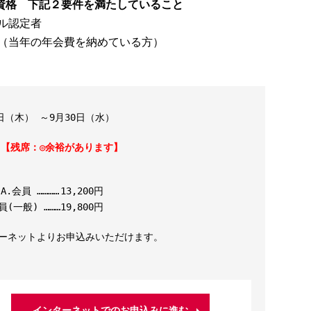
講資格
下記２要件を満たしていること
ル認定者
人会員（当年の年会費を納めている方）
0日（木） ～9月30日（水）
名
【残席：◎余裕があります】
.A.会員 …………
13,200円
員(一般) ………
19,800円
ーネットよりお申込みいただけます。
インターネットでのお申込みに進む