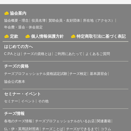
協会案内
協会概要・理念
役員名簿
賛助会員・友好団体
所在地（アクセス）
年会費・退会・休会規定
定款
個人情報保護方針
特定商取引法に基づく表記
はじめての方へ
C.P.A.とは
チーズの資格とは
ご利用にあたって
よくあるご質問
チーズの資格
チーズプロフェッショナル資格認定試験
チーズ検定
基本講習会
協会公式教本
セミナー・イベント
セミナー
イベント
その他
チーズ情報
各地のチーズ情報
チーズプロフェッショナルがいるお店
関連書籍
仏・伊・英用語対照表
チーズことば
チーズができるまで
コラム