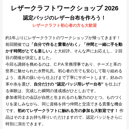
レザークラフトワークショップ 2026
認定バッジのレザー台布を作ろう！
レザークラフト初心者の方も大歓迎
約1年ぶりにレザークラフトのワークショップが帰ってきます！
前回開催では
「自分で作ると愛着がわく」「仲間と一緒に手を動
かす時間がとても楽しい」
と大好評。そんな声にお応えし、２回
目の開催が決定しました。
今回も講師を務めるのは、C.P.A.常務理事であり、チーズと革の
世界に魅せられた水野礼氏。初心者の方でも安心して取り組める
よう、道具の扱いから仕上げまで丁寧にサポートします。好みの
革や糸を選び、
自分だけの “認定バッジ用レザー台布”
を仕上げ
る体験は、完成した瞬間の達成感がひとしおです。
参加者同士の会話が自然と生まれるのも魅力のひとつ。ものづく
りを楽しみながら、同じ資格を持つ仲間と交流できる貴重な機会
です。
初めてレザークラフトに触れる方の参加も大歓迎です！
作
品はそのままお持ち帰りいただけますので、認定バッジをさらに
特別に演出できます。