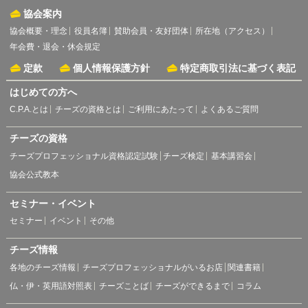
協会案内
協会概要・理念
役員名簿
賛助会員・友好団体
所在地（アクセス）
年会費・退会・休会規定
定款
個人情報保護方針
特定商取引法に基づく表記
はじめての方へ
C.P.A.とは
チーズの資格とは
ご利用にあたって
よくあるご質問
チーズの資格
チーズプロフェッショナル資格認定試験
チーズ検定
基本講習会
協会公式教本
セミナー・イベント
セミナー
イベント
その他
チーズ情報
各地のチーズ情報
チーズプロフェッショナルがいるお店
関連書籍
仏・伊・英用語対照表
チーズことば
チーズができるまで
コラム